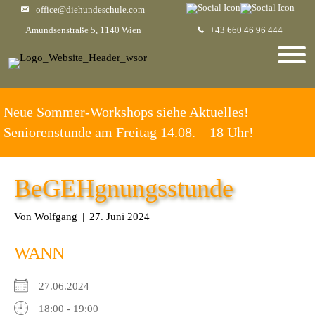
office@diehundeschule.com
Amundsenstraße 5, 1140 Wien
+43 660 46 96 444
Neue Sommer-Workshops siehe Aktuelles!
Seniorenstunde am Freitag 14.08. – 18 Uhr!
BeGEHgnungsstunde
Von
Wolfgang
|
27. Juni 2024
WANN
27.06.2024
18:00 - 19:00