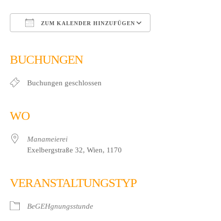
ZUM KALENDER HINZUFÜGEN
ICS herunterladen
Google Kalender
iCalendar
Office 365
Outlook Live
BUCHUNGEN
Buchungen geschlossen
WO
Manameierei
Exelbergstraße 32, Wien, 1170
VERANSTALTUNGSTYP
BeGEHgnungsstunde