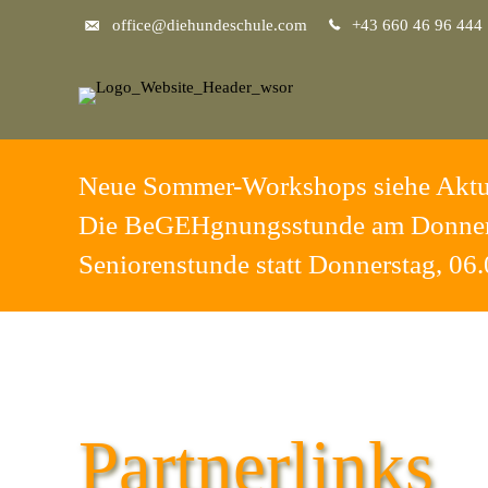
office@diehundeschule.com
+43 660 46 96 444
Neue Sommer-Workshops siehe Aktu
Die BeGEHgnungsstunde am Donnerst
Seniorenstunde statt Donnerstag, 06.
Partnerlinks