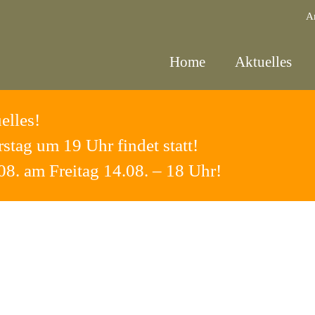
A
Home
Aktuelles
elles!
ag um 19 Uhr findet statt!
08. am Freitag 14.08. – 18 Uhr!