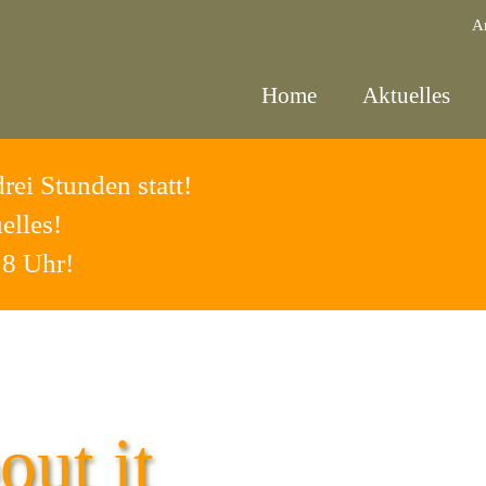
A
Home
Aktuelles
rei Stunden statt!
elles!
18 Uhr!
ut it