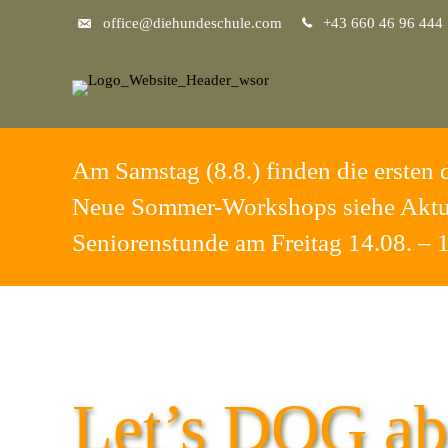
office@diehundeschule.com
+43 660 46 96 444
Am Samstag (8.8.) finden die ersten d
Neue Sommer-Workshops siehe Aktu
Seniorenstunde am Freitag 14.08. – 
Let’s DOG abo