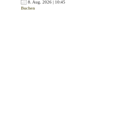
8. Aug. 2026 | 10:45
Buchen
Junghund 1 Samstag
8. Aug. 2026 | 09:30
Buchen
Welpen Dienstag
11. Aug. 2026 | 16:30
Buchen
Junghund 1 Dienstag
11. Aug. 2026 | 17:30
Buchen
Kleinhundekurs Dienstag
11. Aug. 2026 | 15:30
Buchen