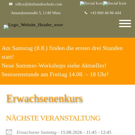
office@diehundeschule.com
Amundsenstraße 5, 1140 Wien
+43 660 46 96 444
Am Samstag (8.8.) finden die ersten drei Stunden
statt!
Neue Sommer-Workshops siehe Aktuelles!
Seniorenstunde am Freitag 14.08. – 18 Uhr!
Erwachsenenkurs
NÄCHSTE VERANSTALTUNG
Erwachsene Samstag
- 15.08.2026 - 11:45 - 12:45