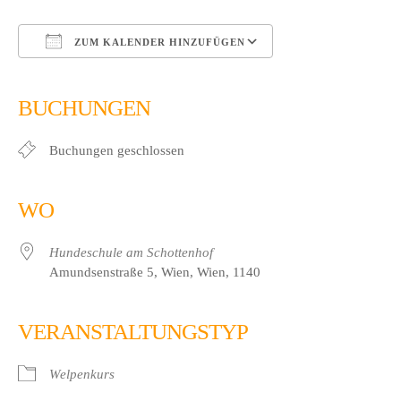
ZUM KALENDER HINZUFÜGEN
ICS herunterladen
Google Kalender
iCalendar
Office 365
Outlook Live
BUCHUNGEN
Buchungen geschlossen
WO
Hundeschule am Schottenhof
Amundsenstraße 5, Wien, Wien, 1140
VERANSTALTUNGSTYP
Welpenkurs