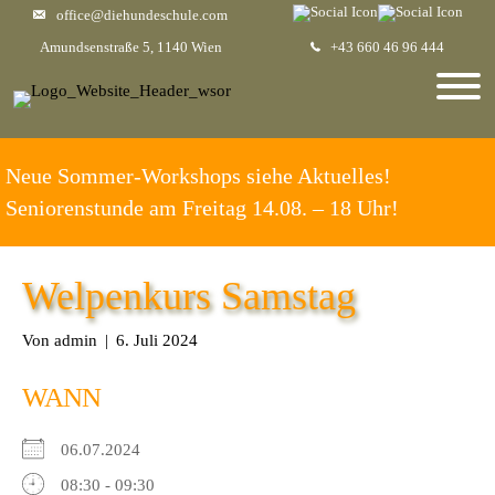
office@diehundeschule.com
Amundsenstraße 5, 1140 Wien
+43 660 46 96 444
Neue Sommer-Workshops siehe Aktuelles!
Seniorenstunde am Freitag 14.08. – 18 Uhr!
Welpenkurs Samstag
Von
admin
|
6. Juli 2024
WANN
06.07.2024
08:30 - 09:30