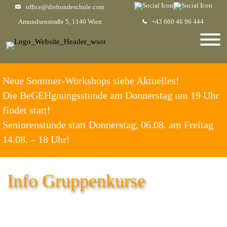
office@diehundeschule.com
Amundsenstraße 5, 1140 Wien
+43 660 46 96 444
Neue Sommer-Workshops siehe Aktuelles!
Die BeGEHgnungsstunde am Donnerstag um 19 Uhr
findet statt!
Seniorenstunde statt Donnerstag, 06.08. am Freitag
14.08. – 18 Uhr!
Info Gruppenkurse