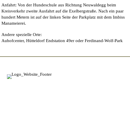
Anfahrt: Von der Hundeschule aus Richtung Neuwaldegg beim
Kreisverkehr zweite Ausfahrt auf die Exelbergstraße. Nach ein paar
hundert Metern ist auf der linken Seite der Parkplatz mit dem Imbiss
Manameierei.
Andere spezielle Orte:
Auhofcenter, Hütteldorf Endstation 49er oder Ferdinand-Wolf-Park
Starte dein Abenteuer LERNEN.
Melde dich gleich an!
Wichtige Links
Gruppenkurse
Freizeit und Sport