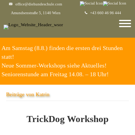
office@diehundeschule.com
Amundsenstraße 5, 1140 Wien
+43 660 46 96 444
Am Samstag (8.8.) finden die ersten drei Stunden
statt!
Neue Sommer-Workshops siehe Aktuelles!
Seniorenstunde am Freitag 14.08. – 18 Uhr!
Beiträge von Katrin
TrickDog Workshop