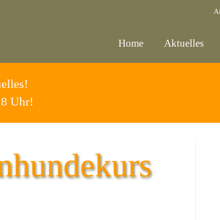
A
Home
Aktuelles
elles!
18 Uhr!
inhundekurs