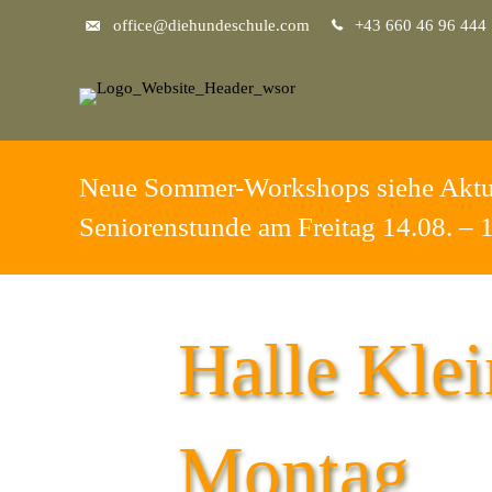
office@diehundeschule.com
+43 660 46 96 444
Neue Sommer-Workshops siehe Aktu
Seniorenstunde am Freitag 14.08. – 
Halle Kle
Montag