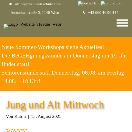
office@diehundeschule.com
Amundsenstraße 5, 1140 Wien
+43 660 46 96 444
Neue Sommer-Workshops siehe Aktuelles!
Die BeGEHgnungsstunde am Donnerstag um 19 Uhr
findet statt!
Seniorenstunde statt Donnerstag, 06.08. am Freitag
14.08. – 18 Uhr!
Jung und Alt Mittwoch
Von
Katrin
|
13. August 2025
WANN