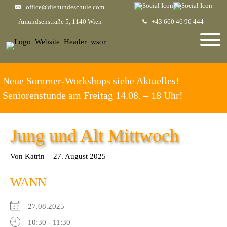
office@diehundeschule.com
Amundsenstraße 5, 1140 Wien
+43 660 46 96 444
Neue Sommer-Workshops siehe Aktuelles!
Seniorenstunde am Freitag 14.08. – 18 Uhr!
Jung und Alt Mittwoch
Von
Katrin
|
27. August 2025
WANN
27.08.2025
10:30 - 11:30