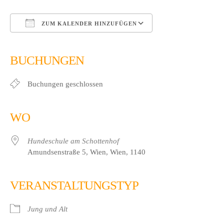
ZUM KALENDER HINZUFÜGEN
ICS herunterladen
Google Kalender
iCalendar
Office 365
Outlook Live
BUCHUNGEN
Buchungen geschlossen
WO
Hundeschule am Schottenhof
Amundsenstraße 5, Wien, Wien, 1140
VERANSTALTUNGSTYP
Jung und Alt