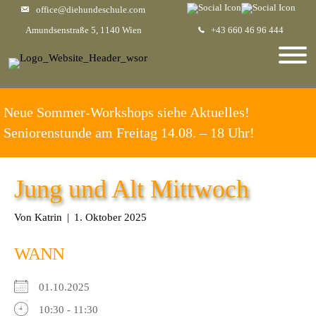
office@diehundeschule.com
Amundsenstraße 5, 1140 Wien
+43 660 46 96 444
Neue Sommer-Workshops siehe Aktuelles!
Seniorenstunde am Freitag 14.08. – 18 Uhr!
Jung und Alt Mittwoch
Von
Katrin
|
1. Oktober 2025
WANN
01.10.2025
10:30 - 11:30