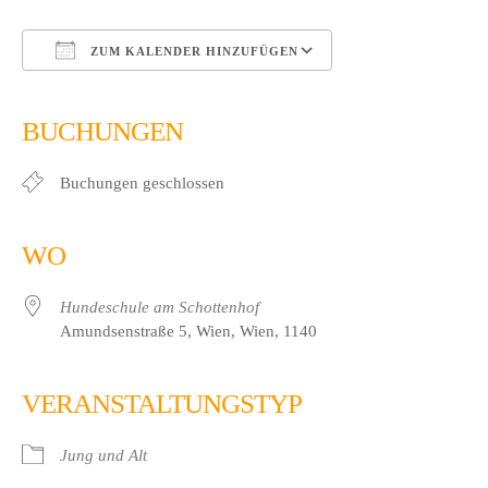
ZUM KALENDER HINZUFÜGEN
ICS herunterladen
Google Kalender
iCalendar
Office 365
Outlook Live
BUCHUNGEN
Buchungen geschlossen
WO
Hundeschule am Schottenhof
Amundsenstraße 5, Wien, Wien, 1140
VERANSTALTUNGSTYP
Jung und Alt