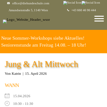
office@diehundeschule.com
Amundsenstraße 5, 1140 Wien
+43 660 46 96 444
Neue Sommer-Workshops siehe Aktuelles!
Seniorenstunde am Freitag 14.08. – 18 Uhr!
Jung & Alt Mittwoch
Von
Katrin
|
15. April 2026
WANN
15.04.2026
10:30 - 11:30