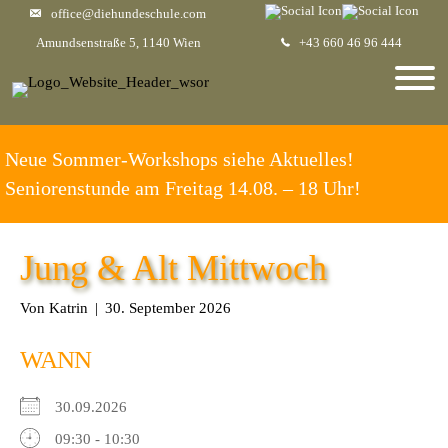
office@diehundeschule.com
Amundsenstraße 5, 1140 Wien
+43 660 46 96 444
Neue Sommer-Workshops siehe Aktuelles!
Seniorenstunde am Freitag 14.08. – 18 Uhr!
Jung & Alt Mittwoch
Von
Katrin
|
30. September 2026
WANN
30.09.2026
09:30 - 10:30