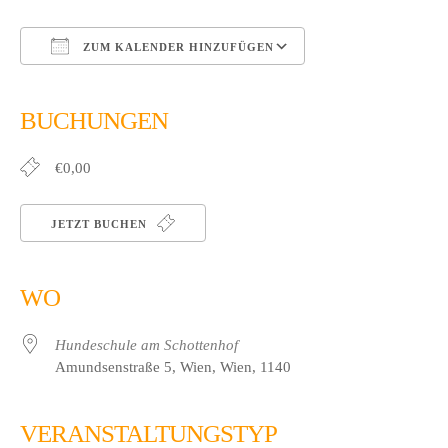
ZUM KALENDER HINZUFÜGEN
ICS herunterladen
Google Kalender
iCalendar
Office 365
Outlook Live
BUCHUNGEN
€0,00
JETZT BUCHEN
WO
Hundeschule am Schottenhof
Amundsenstraße 5, Wien, Wien, 1140
VERANSTALTUNGSTYP