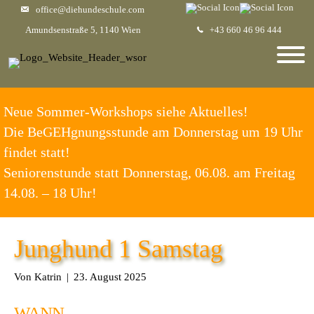
office@diehundeschule.com
Amundsenstraße 5, 1140 Wien
+43 660 46 96 444
Neue Sommer-Workshops siehe Aktuelles!
Die BeGEHgnungsstunde am Donnerstag um 19 Uhr
findet statt!
Seniorenstunde statt Donnerstag, 06.08. am Freitag
14.08. – 18 Uhr!
Junghund 1 Samstag
Von
Katrin
|
23. August 2025
WANN