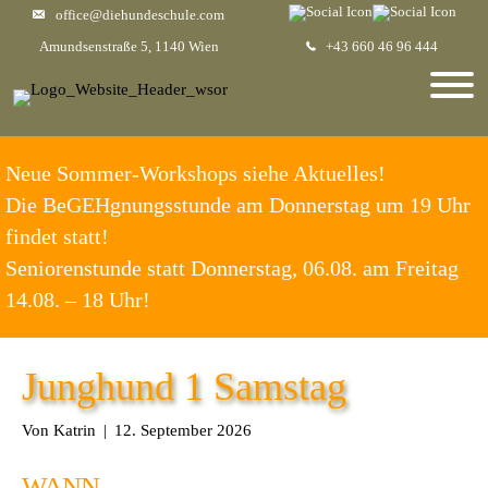
office@diehundeschule.com
Amundsenstraße 5, 1140 Wien
+43 660 46 96 444
Neue Sommer-Workshops siehe Aktuelles!
Die BeGEHgnungsstunde am Donnerstag um 19 Uhr
findet statt!
Seniorenstunde statt Donnerstag, 06.08. am Freitag
14.08. – 18 Uhr!
Junghund 1 Samstag
Von
Katrin
|
12. September 2026
WANN