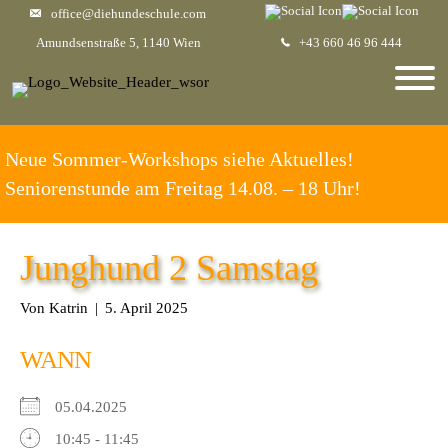
office@diehundeschule.com
Amundsenstraße 5, 1140 Wien
+43 660 46 96 444
Neue Sommer-Workshops siehe Aktuelles!
Seniorenstunde am Freitag 14.08. – 18 Uhr!
Junghund 2 Samstag
Von
Katrin
|
5. April 2025
WANN
05.04.2025
10:45 - 11:45