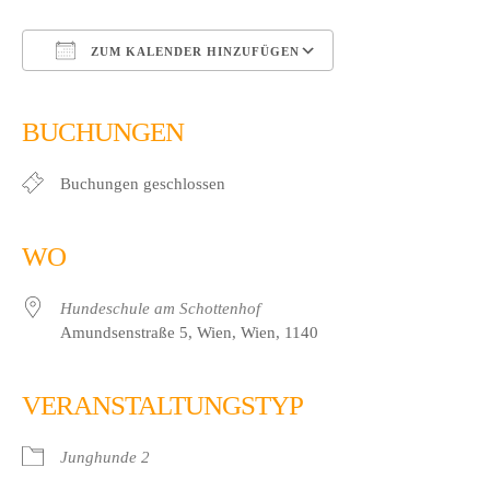
ZUM KALENDER HINZUFÜGEN
ICS herunterladen
Google Kalender
iCalendar
Office 365
Outlook Live
BUCHUNGEN
Buchungen geschlossen
WO
Hundeschule am Schottenhof
Amundsenstraße 5, Wien, Wien, 1140
VERANSTALTUNGSTYP
Junghunde 2