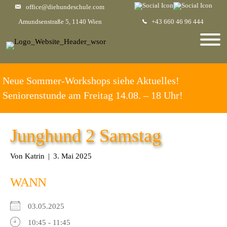
office@diehundeschule.com
Amundsenstraße 5, 1140 Wien
+43 660 46 96 444
Neue Sommer-Workshops siehe Aktuelles!
Seniorenstunde am Freitag 14.08. – 18 Uhr!
Junghund 2 Samstag
Von
Katrin
|
3. Mai 2025
WANN
03.05.2025
10:45 - 11:45