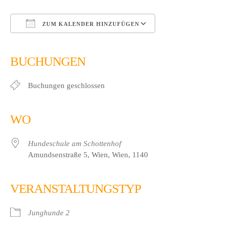
ZUM KALENDER HINZUFÜGEN
ICS herunterladen
Google Kalender
iCalendar
Office 365
Outlook Live
BUCHUNGEN
Buchungen geschlossen
WO
Hundeschule am Schottenhof
Amundsenstraße 5, Wien, Wien, 1140
VERANSTALTUNGSTYP
Junghunde 2