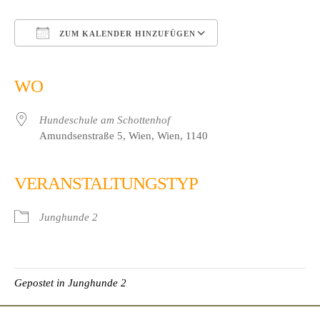
ZUM KALENDER HINZUFÜGEN
ICS herunterladen
Google Kalender
iCalendar
Office 365
Outlook Live
WO
Hundeschule am Schottenhof
Amundsenstraße 5, Wien, Wien, 1140
VERANSTALTUNGSTYP
Junghunde 2
Gepostet in
Junghunde 2