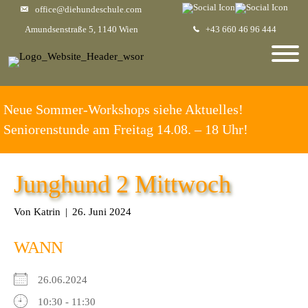
office@diehundeschule.com
Amundsenstraße 5, 1140 Wien
+43 660 46 96 444
Neue Sommer-Workshops siehe Aktuelles!
Seniorenstunde am Freitag 14.08. – 18 Uhr!
Junghund 2 Mittwoch
Von
Katrin
|
26. Juni 2024
WANN
26.06.2024
10:30 - 11:30