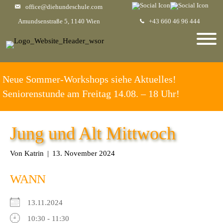
office@diehundeschule.com
Amundsenstraße 5, 1140 Wien
+43 660 46 96 444
Neue Sommer-Workshops siehe Aktuelles!
Seniorenstunde am Freitag 14.08. – 18 Uhr!
Jung und Alt Mittwoch
Von
Katrin
|
13. November 2024
WANN
13.11.2024
10:30 - 11:30