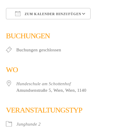
ZUM KALENDER HINZUFÜGEN
ICS herunterladen
Google Kalender
iCalendar
Office 365
Outlook Live
BUCHUNGEN
Buchungen geschlossen
WO
Hundeschule am Schottenhof
Amundsenstraße 5, Wien, Wien, 1140
VERANSTALTUNGSTYP
Junghunde 2