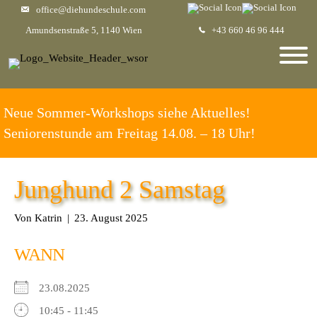
office@diehundeschule.com
Amundsenstraße 5, 1140 Wien
+43 660 46 96 444
Neue Sommer-Workshops siehe Aktuelles!
Seniorenstunde am Freitag 14.08. – 18 Uhr!
Junghund 2 Samstag
Von
Katrin
|
23. August 2025
WANN
23.08.2025
10:45 - 11:45