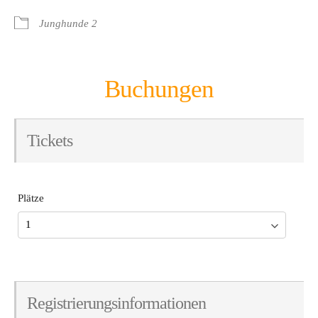
Junghunde 2
Buchungen
Tickets
Plätze
Registrierungsinformationen