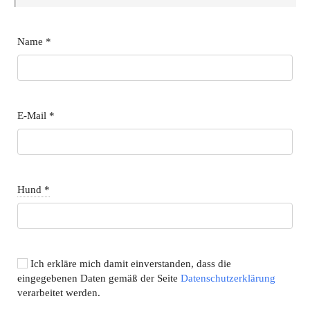
Name
*
E-Mail
*
Hund
*
Ich erkläre mich damit einverstanden, dass die
eingegebenen Daten gemäß der Seite
Datenschutzerklärung
verarbeitet werden.