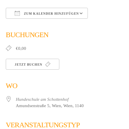
ZUM KALENDER HINZUFÜGEN
ICS herunterladen
Google Kalender
iCalendar
Office 365
Outlook Live
BUCHUNGEN
€0,00
JETZT BUCHEN
WO
Hundeschule am Schottenhof
Amundsenstraße 5, Wien, Wien, 1140
VERANSTALTUNGSTYP