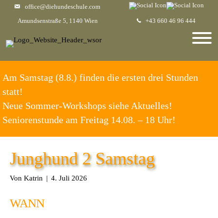
office@diehundeschule.com
Amundsenstraße 5, 1140 Wien
+43 660 46 96 444
Am Samstag (8.8.) finden die ersten drei Stunden
statt!
Neue Sommer-Workshops siehe Aktuelles!
Seniorenstunde am Freitag 14.08. – 18 Uhr!
Junghund 2 Samstag
Von
Katrin
|
4. Juli 2026
WANN