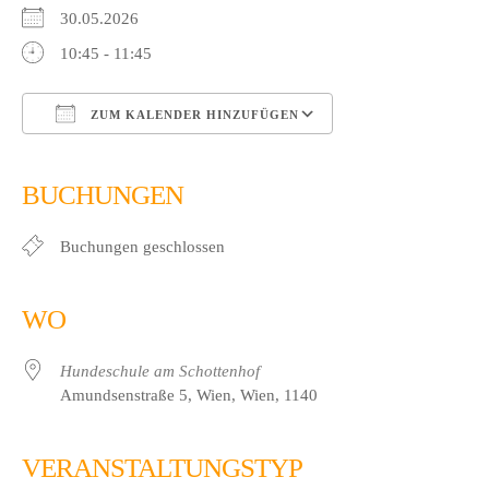
30.05.2026
10:45 - 11:45
ZUM KALENDER HINZUFÜGEN
ICS herunterladen
Google Kalender
iCalendar
Office 365
Outlook Live
BUCHUNGEN
Buchungen geschlossen
WO
Hundeschule am Schottenhof
Amundsenstraße 5, Wien, Wien, 1140
VERANSTALTUNGSTYP