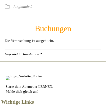
Junghunde 2
Buchungen
Die Veranstaltung ist ausgebucht.
Gepostet in
Junghunde 2
Starte dein Abenteuer LERNEN.
Melde dich gleich an!
Wichtige Links