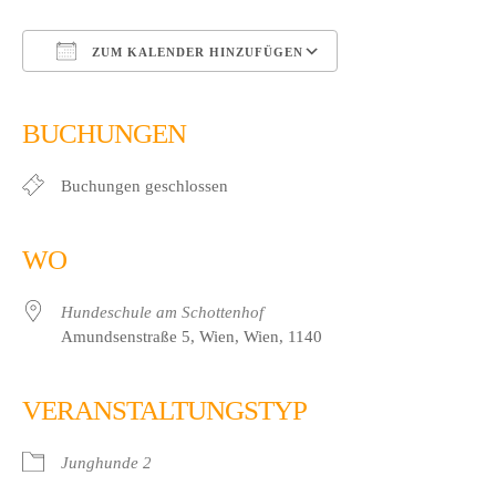
ZUM KALENDER HINZUFÜGEN
ICS herunterladen
Google Kalender
iCalendar
Office 365
Outlook Live
BUCHUNGEN
Buchungen geschlossen
WO
Hundeschule am Schottenhof
Amundsenstraße 5, Wien, Wien, 1140
VERANSTALTUNGSTYP
Junghunde 2