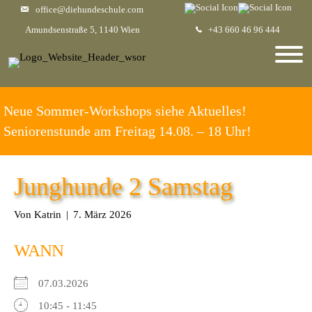
office@diehundeschule.com
Amundsenstraße 5, 1140 Wien
+43 660 46 96 444
Neue Sommer-Workshops siehe Aktuelles!
Seniorenstunde am Freitag 14.08. – 18 Uhr!
Junghunde 2 Samstag
Von
Katrin
|
7. März 2026
WANN
07.03.2026
10:45 - 11:45