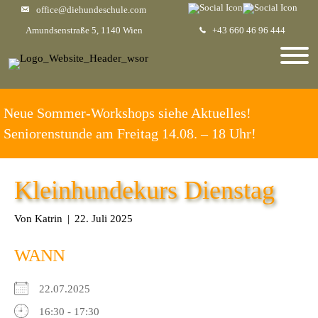
office@diehundeschule.com
Amundsenstraße 5, 1140 Wien
+43 660 46 96 444
Neue Sommer-Workshops siehe Aktuelles!
Seniorenstunde am Freitag 14.08. – 18 Uhr!
Kleinhundekurs Dienstag
Von
Katrin
|
22. Juli 2025
WANN
22.07.2025
16:30 - 17:30