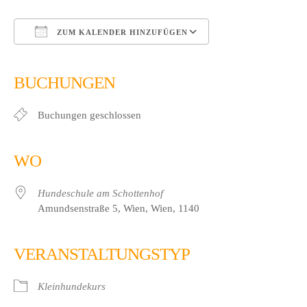
ZUM KALENDER HINZUFÜGEN
ICS herunterladen
Google Kalender
iCalendar
Office 365
Outlook Live
BUCHUNGEN
Buchungen geschlossen
WO
Hundeschule am Schottenhof
Amundsenstraße 5, Wien, Wien, 1140
VERANSTALTUNGSTYP
Kleinhundekurs