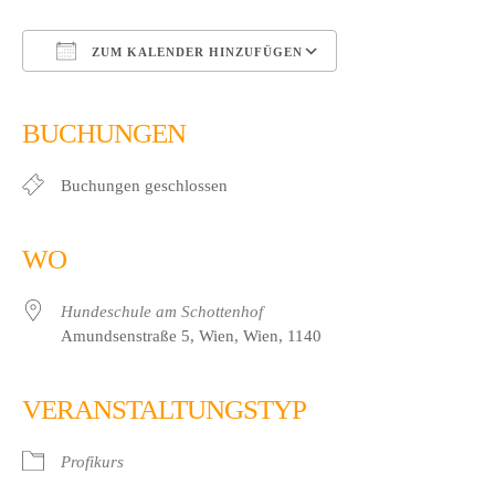
ZUM KALENDER HINZUFÜGEN
ICS herunterladen
Google Kalender
iCalendar
Office 365
Outlook Live
BUCHUNGEN
Buchungen geschlossen
WO
Hundeschule am Schottenhof
Amundsenstraße 5, Wien, Wien, 1140
VERANSTALTUNGSTYP
Profikurs