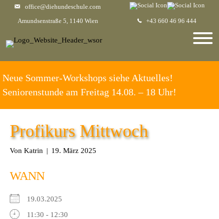
office@diehundeschule.com
Amundsenstraße 5, 1140 Wien
+43 660 46 96 444
Neue Sommer-Workshops siehe Aktuelles!
Seniorenstunde am Freitag 14.08. – 18 Uhr!
Profikurs Mittwoch
Von
Katrin
|
19. März 2025
WANN
19.03.2025
11:30 - 12:30