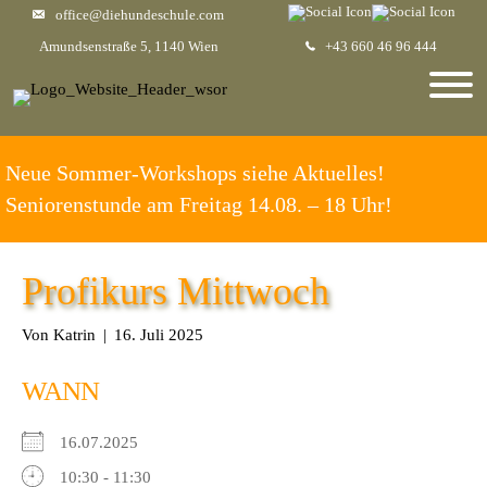
office@diehundeschule.com
Amundsenstraße 5, 1140 Wien
+43 660 46 96 444
Neue Sommer-Workshops siehe Aktuelles!
Seniorenstunde am Freitag 14.08. – 18 Uhr!
Profikurs Mittwoch
Von
Katrin
|
16. Juli 2025
WANN
16.07.2025
10:30 - 11:30