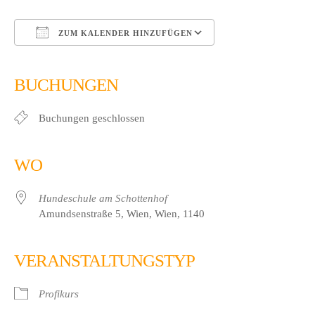
ZUM KALENDER HINZUFÜGEN
ICS herunterladen
Google Kalender
iCalendar
Office 365
Outlook Live
BUCHUNGEN
Buchungen geschlossen
WO
Hundeschule am Schottenhof
Amundsenstraße 5, Wien, Wien, 1140
VERANSTALTUNGSTYP
Profikurs