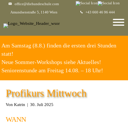
office@diehundeschule.com
Amundsenstraße 5, 1140 Wien
+43 660 46 96 444
Am Samstag (8.8.) finden die ersten drei Stunden
statt!
Neue Sommer-Workshops siehe Aktuelles!
Seniorenstunde am Freitag 14.08. – 18 Uhr!
Profikurs Mittwoch
Von
Katrin
|
30. Juli 2025
WANN