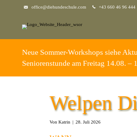
office@diehundeschule.com
+43 660 46 96 444
Neue Sommer-Workshops siehe Aktu
Seniorenstunde am Freitag 14.08. – 
Welpen Di
Von
Katrin
|
28. Juli 2026