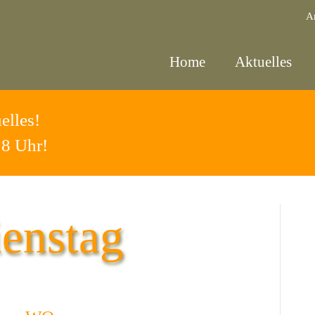
A
Home
Aktuelles
elles!
18 Uhr!
enstag