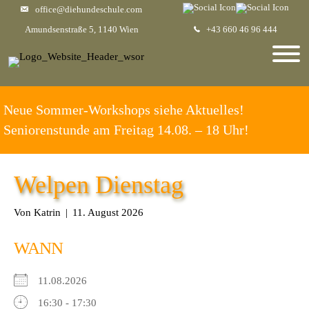
office@diehundeschule.com
Amundsenstraße 5, 1140 Wien
+43 660 46 96 444
Neue Sommer-Workshops siehe Aktuelles!
Seniorenstunde am Freitag 14.08. – 18 Uhr!
Welpen Dienstag
Von
Katrin
|
11. August 2026
WANN
11.08.2026
16:30 - 17:30