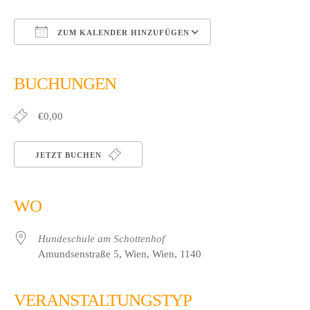
ZUM KALENDER HINZUFÜGEN
ICS herunterladen
Google Kalender
iCalendar
Office 365
Outlook Live
BUCHUNGEN
€0,00
JETZT BUCHEN
WO
Hundeschule am Schottenhof
Amundsenstraße 5, Wien, Wien, 1140
VERANSTALTUNGSTYP