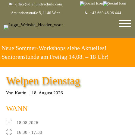
office@diehundeschule.com
Amundsenstraße 5, 1140 Wien
+43 660 46 96 444
Neue Sommer-Workshops siehe Aktuelles!
Seniorenstunde am Freitag 14.08. – 18 Uhr!
Welpen Dienstag
Von
Katrin
|
18. August 2026
WANN
18.08.2026
16:30 - 17:30