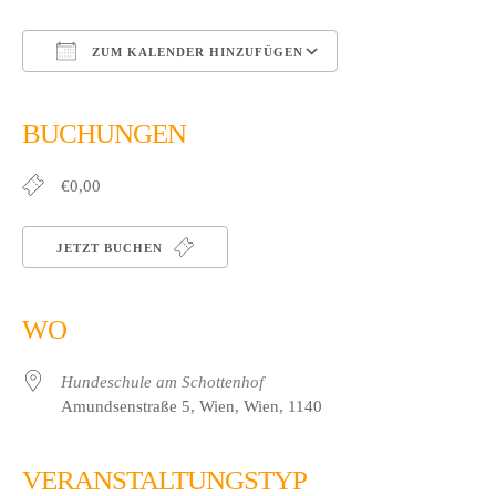
ZUM KALENDER HINZUFÜGEN
ICS herunterladen
Google Kalender
iCalendar
Office 365
Outlook Live
BUCHUNGEN
€0,00
JETZT BUCHEN
WO
Hundeschule am Schottenhof
Amundsenstraße 5, Wien, Wien, 1140
VERANSTALTUNGSTYP