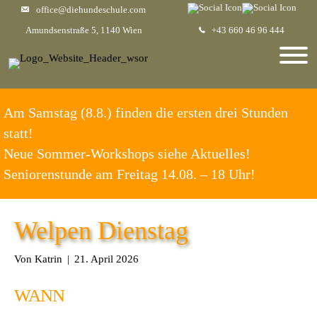
office@diehundeschule.com
Amundsenstraße 5, 1140 Wien
+43 660 46 96 444
Am Samstag (8.8.) finden die ersten drei Stunden
statt!
Neue Sommer-Workshops siehe Aktuelles!
Seniorenstunde am Freitag 14.08. – 18 Uhr!
Welpen Dienstag
Von
Katrin
|
21. April 2026
WANN