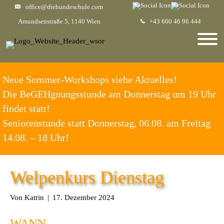
office@diehundeschule.com
Amundsenstraße 5, 1140 Wien
+43 660 46 96 444
Neue Sommer-Workshops siehe Aktuelles!
Die BeGEHgnungsstunde am Donnerstag um 19 Uhr
findet statt!
Seniorenstunde statt Donnerstag, 06.08. am Freitag
14.08. – 18 Uhr!
Welpenkurs Dienstag
Von
Katrin
|
17. Dezember 2024
WANN