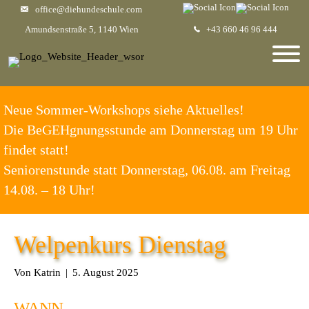
office@diehundeschule.com
Amundsenstraße 5, 1140 Wien
+43 660 46 96 444
Neue Sommer-Workshops siehe Aktuelles!
Die BeGEHgnungsstunde am Donnerstag um 19 Uhr
findet statt!
Seniorenstunde statt Donnerstag, 06.08. am Freitag
14.08. – 18 Uhr!
Welpenkurs Dienstag
Von
Katrin
|
5. August 2025
WANN