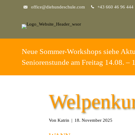
office@diehundeschule.com
+43 660 46 96 444
Neue Sommer-Workshops siehe Aktu
Seniorenstunde am Freitag 14.08. – 
Welpenkur
Von
Katrin
|
18. November 2025