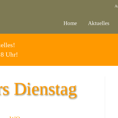
A
Home
Aktuelles
elles!
18 Uhr!
s Dienstag