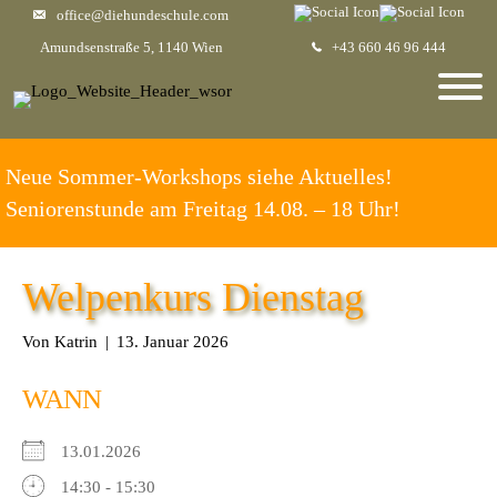
office@diehundeschule.com
Amundsenstraße 5, 1140 Wien
+43 660 46 96 444
Neue Sommer-Workshops siehe Aktuelles!
Seniorenstunde am Freitag 14.08. – 18 Uhr!
Welpenkurs Dienstag
Von
Katrin
|
13. Januar 2026
WANN
13.01.2026
14:30 - 15:30