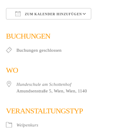
ZUM KALENDER HINZUFÜGEN
ICS herunterladen
Google Kalender
iCalendar
Office 365
Outlook Live
BUCHUNGEN
Buchungen geschlossen
WO
Hundeschule am Schottenhof
Amundsenstraße 5, Wien, Wien, 1140
VERANSTALTUNGSTYP
Welpenkurs