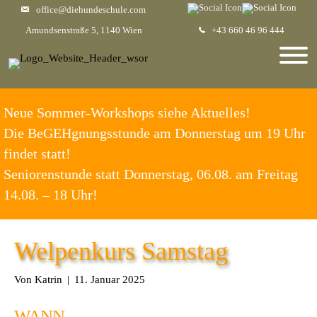
office@diehundeschule.com
Amundsenstraße 5, 1140 Wien
+43 660 46 96 444
Neue Sommer-Workshops siehe Aktuelles!
Die BeGEHgnungsstunde am Donnerstag um 19 Uhr
findet statt!
Seniorenstunde statt Donnerstag, 06.08. am Freitag
14.08. – 18 Uhr!
Welpenkurs Samstag
Von
Katrin
|
11. Januar 2025
WANN