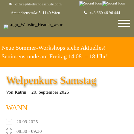
office@diehundeschule.com
Amundsenstraße 5, 1140 Wien
+43 660 46 96 444
Neue Sommer-Workshops siehe Aktuelles!
Seniorenstunde am Freitag 14.08. – 18 Uhr!
Welpenkurs Samstag
Von
Katrin
|
20. September 2025
WANN
20.09.2025
08:30 - 09:30