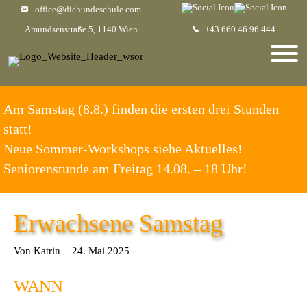
office@diehundeschule.com
Amundsenstraße 5, 1140 Wien
+43 660 46 96 444
Am Samstag (8.8.) finden die ersten drei Stunden
statt!
Neue Sommer-Workshops siehe Aktuelles!
Seniorenstunde am Freitag 14.08. – 18 Uhr!
Erwachsene Samstag
Von
Katrin
|
24. Mai 2025
WANN