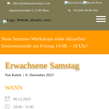
office@diehundeschule.com
Amundsenstraße 5, 1140 Wien
+43 660 46 96 444
Neue Sommer-Workshops siehe Aktuelles!
Seniorenstunde am Freitag 14.08. – 18 Uhr!
Erwachsene Samstag
Von
Katrin
|
6. Dezember 2025
WANN
06.12.2025
10:45 - 11:45