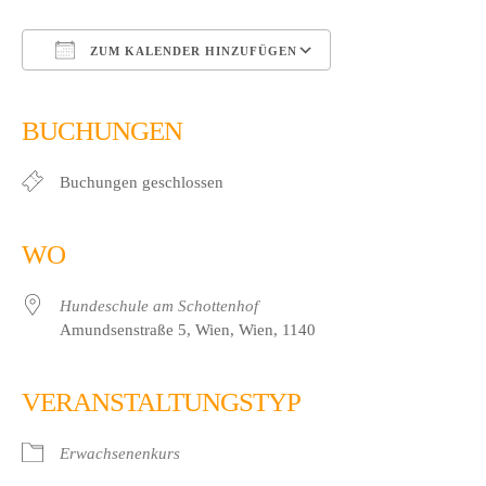
ZUM KALENDER HINZUFÜGEN
ICS herunterladen
Google Kalender
iCalendar
Office 365
Outlook Live
BUCHUNGEN
Buchungen geschlossen
WO
Hundeschule am Schottenhof
Amundsenstraße 5, Wien, Wien, 1140
VERANSTALTUNGSTYP
Erwachsenenkurs