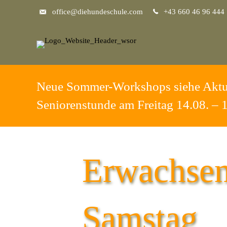
office@diehundeschule.com
+43 660 46 96 444
Neue Sommer-Workshops siehe Aktu
Seniorenstunde am Freitag 14.08. – 
Erwachsen
Samstag