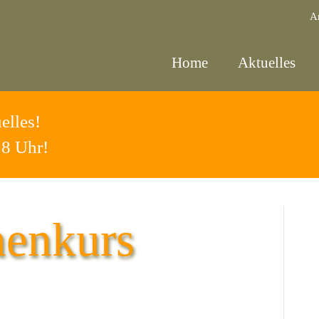
A
Home
Aktuelles
elles!
18 Uhr!
enkurs