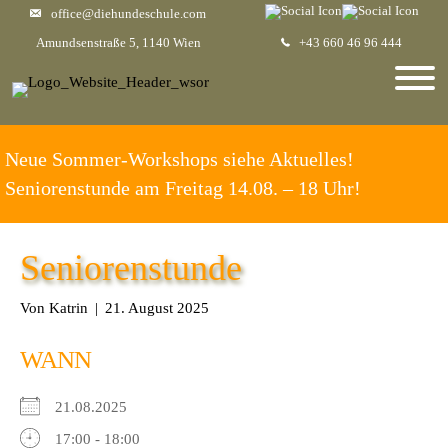
office@diehundeschule.com
Amundsenstraße 5, 1140 Wien
+43 660 46 96 444
Neue Sommer-Workshops siehe Aktuelles!
Seniorenstunde am Freitag 14.08. – 18 Uhr!
Seniorenstunde
Von
Katrin
|
21. August 2025
WANN
21.08.2025
17:00 - 18:00